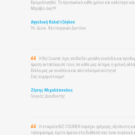
δρομολογηθεί. Το προσωπικό κάθε χρόνο και καλύτερο και 
Μπράβο σας!!!!
Αγγελική Καλαϊτζόγλου
Υπ. Διοικ. Λειτουργιών Δικτύου
H Biz Courier, έχει επιδείξει μεγάλη ευελιξία και πρ
άμεση ανταπόκρισή τους σε κάθε μας αίτημα, η φιλική αλ
δίπλα μας με συνέπεια και αποτελεσματικότητα!
Σας ευχαριστούμε!
Ζήσης Μιχαλόπουλος
Γενικός Διευθυντής
Η εταιρεία ΒΙΖ COURIER παρέχει γρήγορη, αξιόπιστη 
τηλεφώνημα, έχετε άμεσα στη διάθεσή σας έναν ευγενικό 