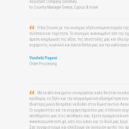
Assistant Company Secretary
to Country Manager Greece, Cyprus & Israel
Η Biz Courier με την συνεχώς εξελισσόμενη πορεία τη
συνέπεια και ταχύτητα.
Το συνεχώς ανανεωμένο site της έχε
άμεση ενημέρωση της αξίας της αποστολής μας και όλα έχο
ευχάριστο, ευγενικό και πάντα δίπλα μας για την καλύτερη
Vasileki Pagoni
Order Proccesing
Μετά από ενα χρόνο συνεργασίας καλό θα ήταν να κάν
προθυμία, το ζήλο και την επαγγελματική εξυπηρέτηση πο
Ιδιαίτερη μνεία θα πρέπει να δοθεί στον Κωνσταντίνο Λεο
Οι ευχαριστίες και τα συγχαρητήρια που μας στέλνουν συχ
αποθέματος μας στις αποθήκες σας, έχετε πραγματικά κατ
www.bizcourier.com.gr), κάτι που κάνει και το δικό μας έργ
Σας ευχαριστούμε και ελπίζουμε σε συνέχιση αυτής της ά