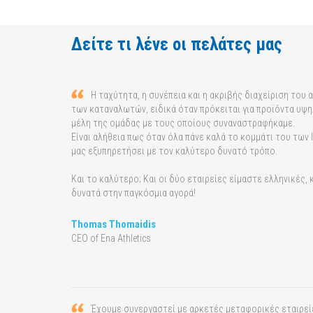
Δείτε τι λένε οι πελάτες μας
Η ταχύτητα, η συνέπεια και η ακριβής διαχείριση του 
των καταναλωτών, ειδικά όταν πρόκειται για προϊόντα υψη
μέλη της ομάδας με τους οποίους συναναστραφήκαμε.
Είναι αλήθεια πως όταν όλα πάνε καλά το κομμάτι του των lo
μας εξυπηρετήσει με τον καλύτερο δυνατό τρόπο.
Και το καλύτερο; Και οι δύο εταιρείες είμαστε ελληνικές,
δυνατά στην παγκόσμια αγορά!
Thomas Thomaidis
CEO of Ena Athletics
Έχουμε συνεργαστεί με αρκετές μεταφορικές εταιρείε