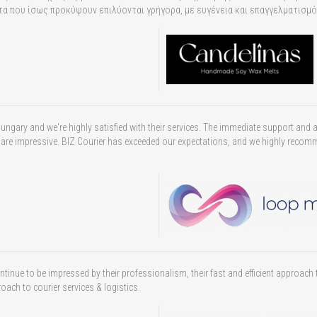
τα που ίσως προκύψουν επιλύονται γρήγορα, με ευγένεια και επαγγελματισμό
n Hungary and we're highly satisfied with their services. The immediate support and
s are impressive. BIZ Courier has exceeded our expectations, and we highly recomm
ntinue to be impressed by their professionalism, their fast and efficient approach
oach to courier services & logistics.