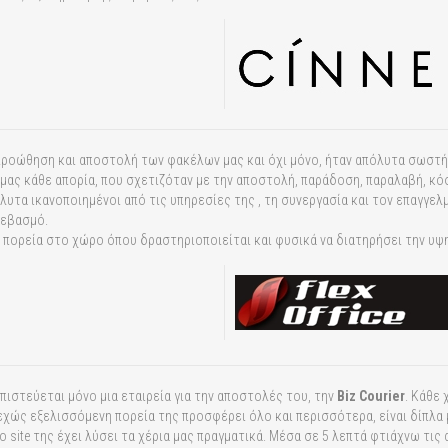
ν προώθηση και αποστολή των φακέλων μας και όχι μόνο, ήταν απόλυτα σωστ
ας κάθε απορία, που σχετιζόταν με την αποστολή, παράδοση, παραλαβή, κόσ
υτα ικανοποιημένοι από τις υπηρεσίες της , τη συνεργασία και τον επαγγελμ
σεβασμό.
ς πορεία στο χώρο όπου δραστηριοποιείται και φυσικά να διατηρήσει την υψ
πιστεύεται μόνο μια εταιρεία για την αποστολές του, την
Biz Courier
.
Κάθε χ
εχώς εξελισσόμενη πορεία της προσφέρει όλο και περισσότερα, είναι δίπλα 
 site της έχει λύσει τα χέρια μας πραγματικά. Μέσα σε 5 λεπτά φτιάχνω τις