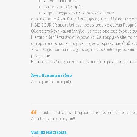
χρόνοι παράδοσης
ανταγωνιστικές τιμές
χρήση σύγχρονων ηλεκτρονικών μέσων
αποτελούν το Α και Ω της λειτουργίας της, αλλά και της σ
Η BIZ COURIER αποτελεί αντιπροσωπευτικό δείγμα Προμηθε
Όλα τα στελέχη και υπάλληλοι, με τους οποίους έχουμε συ
Η εταιρία διαθέτει ένα σύγχρονο και λειτουργικό site, 
αυτοματοποιεί και επιταχύνει τις εσωτερικές μας διαδικα
Έτσι ελαχιστοποιείται ο χρόνος παρακολούθησης των απο
μηνυμάτων.
Είμαστε απολύτως ικανοποιημένοι από τη μέχρι σήμερα συνε
Άννα Παπακωστίδου
Διοικητική Υποστήριξη
Trustful and fast working company. Recommended especially
A partner you can rely on!!
Vasiliki Hatzikosta