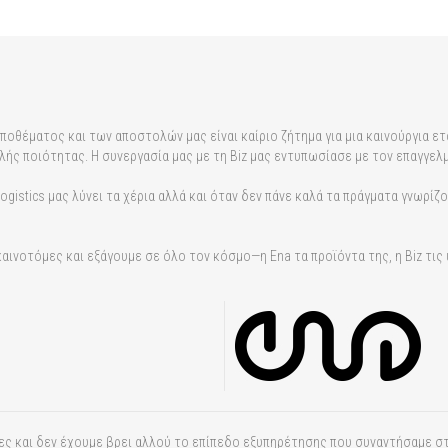
αποθέματος και των αποστολών μας είναι καίριο ζήτημα για μια καινούργια ετ
λής ποιότητας. Η συνεργασία μας με τη Biz μας εντυπωσίασε με τον επαγγελμ
gistics μας λύνει τα χέρια αλλά και όταν δεν πάνε καλά τα πράγματα γνωρίζουμ
 καινοτόμες και εξάγουμε σε όλο τον κόσμο—η Ena τα προϊόντα της, η Biz τι
ς και δεν έχουμε βρει αλλού το επίπεδο εξυπηρέτησης που συναντήσαμε στη